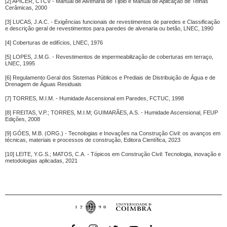
[2] APICER, CTCV - Manual de Alvenaria de Tijolo e Manual de Aplicação de Telhas
Cerâmicas, 2000
[3] LUCAS, J.A.C. - Exigências funcionais de revestimentos de paredes e Classificação
e descrição geral de revestimentos para paredes de alvenaria ou betão, LNEC, 1990
[4] Coberturas de edifícios, LNEC, 1976
[5] LOPES, J.M.G. - Revestimentos de impermeabilização de coberturas em terraço,
LNEC, 1995
[6] Regulamento Geral dos Sistemas Públicos e Prediais de Distribuição de Água e de
Drenagem de Águas Residuais
[7] TORRES, M.I.M. - Humidade Ascensional em Paredes, FCTUC, 1998
[8] FREITAS, V.P.; TORRES, M.I.M; GUIMARÃES, A.S. - Humidade Ascensional, FEUP
Edições, 2008
[9] GÓES, M.B. (ORG.) - Tecnologias e Inovações na Construção Civil: os avanços em
técnicas, materiais e processos de construção, Editora Científica, 2023
[10] LEITE, Y.G.S.; MATOS, C.A. - Tópicos em Construção Civil: Tecnologia, inovação e
metodologias aplicadas, 2021