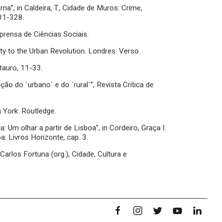
”, in Caldeira, T., Cidade de Muros: Crime,
01-328.
rensa de Ciências Sociais.
ty to the Urban Revolution. Londres: Verso.
tauro, 11-33.
ão do ´urbano´ e do ´rural´”, Revista Crítica de
 York: Routledge.
 Um olhar a partir de Lisboa”, in Cordeiro, Graça I.
oa: Livros Horizonte, cap. 3.
Carlos Fortuna (org.), Cidade, Cultura e