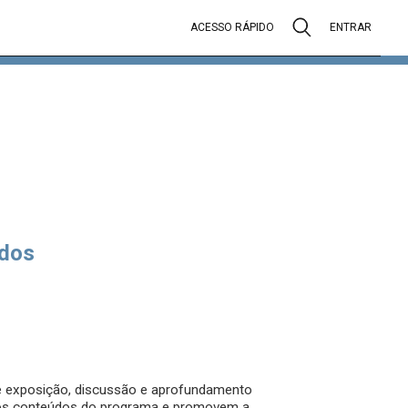
ACESSO RÁPIDO
ENTRAR
dos
 de exposição, discussão e aprofundamento
 os conteúdos do programa e promovem a