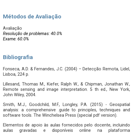
Métodos de Avaliação
Avaliação
Resolução de problemas: 40.0%
Exame: 60.0%
Bibliografia
Fonseca, A.D. & Fernandes, J.C. (2004) – Detecção Remota, Lidel,
Lisboa, 224 p.
Lillesand, Thomas M., Kiefer, Ralph W., & Chipman, Jonathan W.,
Remote sensing and image interpretation. 5 th ed., New York,
John Wiley, 2004.
Smith, M.J., Goodchild, M.F., Longley, P.A. (2015) - Geospatial
analysis: a comprehensive .guide to principles, techniques and
software tools. The Winchelsea Press (special pdf version).
Elementos de apoio às aulas fornecidos pelo docente, incluindo
aulas gravadas e disponíveis online na plataforma