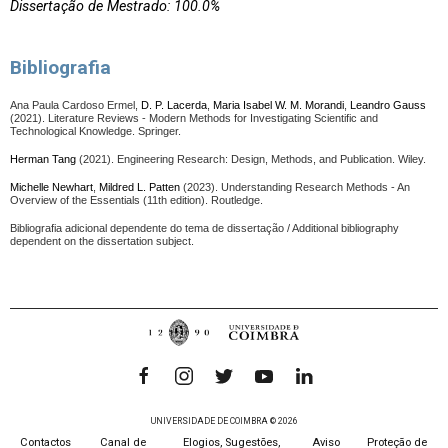
Dissertação de Mestrado: 100.0%
Bibliografia
Ana Paula Cardoso Ermel,
D. P. Lacerda
,
Maria Isabel W. M. Morandi
,
Leandro Gauss
(2021). Literature Reviews - Modern Methods for Investigating Scientific and
Technological Knowledge. Springer.
Herman Tang
(2021). Engineering Research: Design, Methods, and Publication. Wiley.
Michelle Newhart
,
Mildred L. Patten
(2023). Understanding Research Methods - An
Overview of the Essentials (11th edition). Routledge.
Bibliografia adicional dependente do tema de dissertação / Additional bibliography
dependent on the dissertation subject.
UNIVERSIDADE DE COIMBRA © 2026
Contactos
Canal de
Elogios, Sugestões,
Aviso
Proteção de