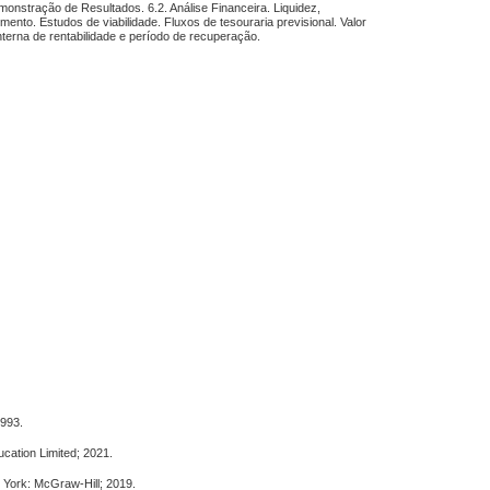
monstração de Resultados. 6.2. Análise Financeira. Liquidez,
imento. Estudos de viabilidade. Fluxos de tesouraria previsional. Valor
 interna de rentabilidade e período de recuperação.
1993.
ucation Limited; 2021.
 York: McGraw-Hill; 2019.