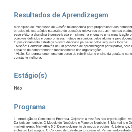
Resultados de Aprendizagem
A disciplina de Processos de Gestão foi concebida para proporcionar aos estuda
o raciocínio estratégico na análise de questões relevantes para as mesmas e adqu
esse efeito, a disciplina é perspetivada em si mesma enquanto uma organizaçã
objetivos definidos e compromissos mútuos assumidos pelos alunos e pelo docent
O posicionamento estratégico desta disciplina pauta-se pelos seguintes tópicos:
- Missão: Contribuir, através de um processo de aprendizagem participativo, pa
capazes de compreender o funcionamento das organizações.
- Visão: Ser permanentemente um curso de referência no ensino da gestão e na
constante melhoria.
Estágio(s)
Não
Programa
1. Introdução ao Conceito de Empresa. Objetivos e missões das organizações. As
Da ideia ao negócio. O Modelo de Negócio e o Plano de Negócio. 3. Marketing e
marketing-mix. Marketing 5.0. Desenvolvimento de novos produtos. 4. Lideranç
e Gestão Estratégica. O Conceito de Estratégia Empresarial. Pensamento estratég