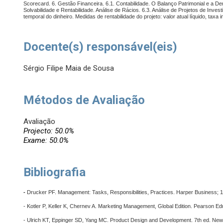
Scorecard. 6. Gestão Financeira. 6.1. Contabilidade. O Balanço Patrimonial e a De
Solvabilidade e Rentabilidade. Análise de Rácios. 6.3. Análise de Projetos de Invest
temporal do dinheiro. Medidas de rentabilidade do projeto: valor atual líquido, taxa
Docente(s) responsável(eis)
Sérgio Filipe Maia de Sousa
Métodos de Avaliação
Avaliação
Projecto: 50.0%
Exame: 50.0%
Bibliografia
-
Drucker PF. Management: Tasks, Responsibilities, Practices. Harper Business; 
- Kotler P, Keller K, Chernev A. Marketing Management, Global Edition. Pearson Ed
- Ulrich KT, Eppinger SD, Yang MC. Product Design and Development. 7th ed. New