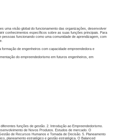
ntes uma visão global do funcionamento das organizações, desenvolver
irir conhecimentos específicos sobre as suas funções principais. Para
o de pessoas funcionando como uma comunidade de aprendizagem, com
e.
ra a formação de engenheiros com capacidade empreendedora e
 fomentação do empreendedorismo em futuros engenheiros, em
 diferentes funções de gestão. 2. Introdução ao Empreendedorismo.
 Desenvolvimento de Novos Produtos. Estudos de mercado. O
a, Gestão de Recursos Humanos e Tomada de Decisão. 5. Planeamento
ico, planeamento estratégico e gestão estratégica. O Balanced