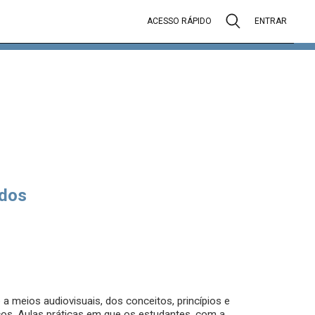
ACESSO RÁPIDO
ENTRAR
dos
a meios audiovisuais, dos conceitos, princípios e
cos. Aulas práticas em que os estudantes, com a