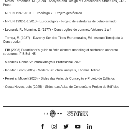
- Matos Fernandes, M. (2020) - Analysis and Design of Geotechnical Structures, CRC
Press
- NP EN 1997:2010 - Eurocódigo 7 - Projeto geotécnico
- NP EN 1992-1-1:2010 - Eurocódigo 2 - Projeto de estruturas de betão armado
- Leonardt, F.; Monning, E. (1977) - Construções de concreto Volumes 1 a 4
- Torroja, E. (1987) - Razon y Ser dos Tipos Estructurales, Ed.
Instituto Torroja de la
Construction
- FIB (2008) Practitioner’s guide to finite element modelling of reinforced concrete
structures, FIB Bull. 45
- Autodesk Robot Structural Analysis Profissional, 2025
- Ian Mac Leod (2005)
-
Modern Structural analysis, Thomas Telford
- Ferreira, Miguel (2025) - Slides das Aulas de Conceção e Projeto de Edifícios
- Costa Neves, Luís (2025) - Slides das Aulas de Conceção e Projeto de Edifícios