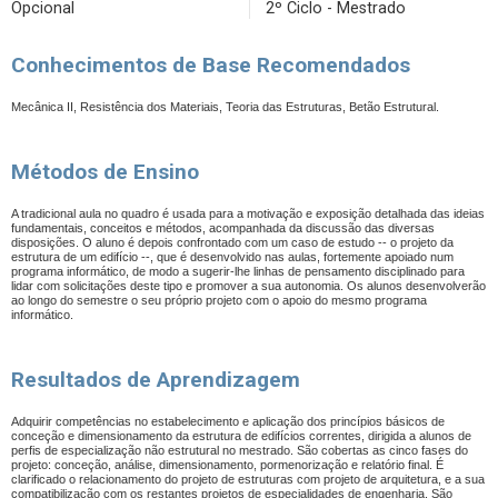
Opcional
2º Ciclo - Mestrado
Conhecimentos de Base Recomendados
Mecânica II
, Resistência dos Materiais, Teoria das Estruturas, Betão Estrutural.
Métodos de Ensino
A tradicional aula no quadro é usada para a motivação e exposição detalhada das ideias
fundamentais, conceitos e métodos, acompanhada da discussão das diversas
disposições. O aluno é depois confrontado com um caso de estudo -- o projeto da
estrutura de um edifício --, que é desenvolvido nas aulas, fortemente apoiado num
programa informático, de modo a sugerir-lhe linhas de pensamento disciplinado para
lidar com solicitações deste tipo e promover a sua autonomia. Os alunos desenvolverão
ao longo do semestre o seu próprio projeto com o apoio do mesmo programa
informático.
Resultados de Aprendizagem
Adquirir competências no estabelecimento e aplicação dos princípios básicos de
conceção e dimensionamento da estrutura de edifícios correntes, dirigida a alunos de
perfis de especialização não estrutural no mestrado.
São cobertas as cinco fases do
projeto: conceção, análise, dimensionamento, pormenorização e relatório final. É
clarificado o relacionamento do projeto de estruturas com projeto de arquitetura, e a sua
compatibilização com os restantes projetos de especialidades de engenharia. São