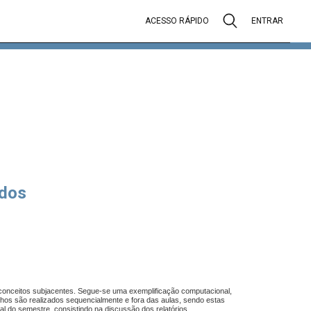
ACESSO RÁPIDO
ENTRAR
dos
 conceitos subjacentes. Segue-se uma exemplificação computacional,
balhos são realizados sequencialmente e fora das aulas, sendo estas
inal do semestre, consistindo na discussão dos relatórios.