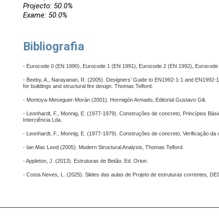
Projecto: 50.0%
Exame: 50.0%
Bibliografia
- Eurocode 0 (EN 1990), Eurocode 1 (EN 1991), Eurocode 2 (EN 1992), Eurocode
- Beeby, A., Narayanan, R. (2005). Designers’ Guide to EN1992-1-1 and EN1992-1-
for buildings and structural fire design. Thomas Telford.
- Montoya-Meseguer-Morán (2001). Hormigón Armado, Editorial Gustavo Gili.
- Leonhardt, F., Monnig, E. (1977-1979).
Construções de concreto, Princípios Bás
Interciência Lda.
- Leonhardt, F., Monnig, E. (1977-1979). Construções de concreto, Verificação da c
- Ian Mac Leod (2005). Modern Structural Analysis, Thomas Telford.
- Appleton, J. (2013). Estruturas de Betão. Ed. Orion.
- Costa Neves, L. (2025). Slides das aulas de Projeto de estruturas correntes, 