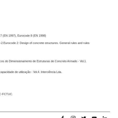
 7 (EN 1997), Eurocode 8 (EN 1998)
2.Eurocode 2: Design of concrete structures. General rules and rules
icos do Dimensionamento de Estruturas de Concreto Armado - Vol.1.
apacidade de utilização - Vol.4.
Interciência Lda.
DEC-FCTUC.