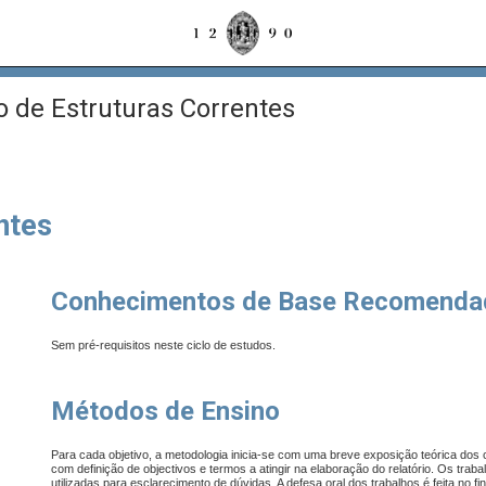
o de Estruturas Correntes
ntes
Conhecimentos de Base Recomenda
Sem pré-requisitos neste ciclo de estudos.
Métodos de Ensino
Para cada objetivo, a metodologia inicia-se com uma breve e
xposição teórica dos
com definição de objectivos e termos a atingir na elaboração do relatório. Os tra
utilizadas para esclarecimento de dúvidas. A defesa oral dos trabalhos é feita no f