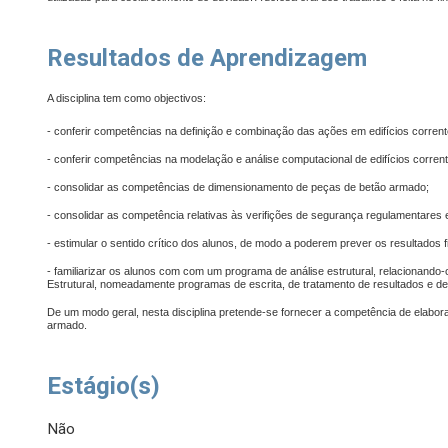
Resultados de Aprendizagem
A disciplina tem como objectivos:
- conferir competências na definição e combinação das ações em edifícios corrente
- conferir competências na modelação e análise computacional de edifícios corren
- consolidar as competências de dimensionamento de peças de betão armado;
- consolidar as competência relativas às verifições de segurança regulamentares e
- estimular o sentido crítico dos alunos, de modo a poderem prever os resultados fi
- familiarizar os alunos com com um programa de análise estrutural, relacionand
Estrutural, nomeadamente programas de escrita, de tratamento de resultados e d
De um modo geral, nesta disciplina pretende-se fornecer a competência de elabora
armado.
Estágio(s)
Não