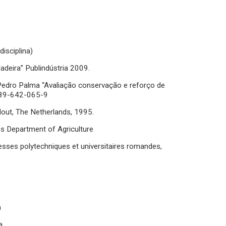
isciplina)
adeira” Publindústria 2009.
e Pedro Palma “Avaliação conservação e reforço de
-989-642-065-9
Hout, The Netherlands, 1995.
s Department of Agriculture
 Presses polytechniques et universitaires romandes,
a
a.