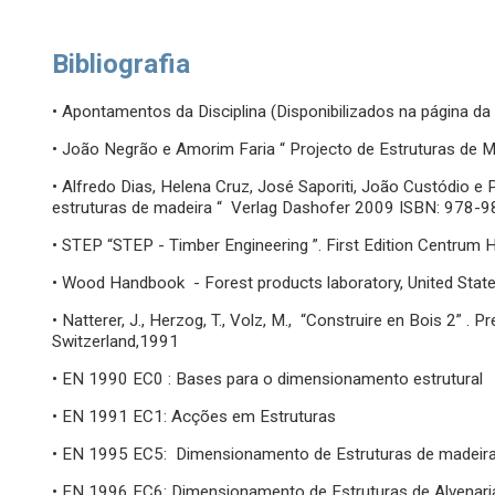
Bibliografia
• Apontamentos da Disciplina (Disponibilizados na página da d
• João Negrão e Amorim Faria “ Projecto de Estruturas de M
• Alfredo Dias, Helena Cruz, José Saporiti, João Custódio 
estruturas de madeira “ Verlag Dashofer 2009 ISBN: 978
• STEP “STEP - Timber Engineering ”. First Edition Centrum 
• Wood Handbook - Forest products laboratory, United State
• Natterer, J., Herzog, T., Volz, M., “Construire en Bois 2” .
Switzerland,1991
• EN 1990 EC0 : Bases para o dimensionamento estrutural
• EN 1991 EC1: Acções em Estruturas
• EN 1995 EC5: Dimensionamento de Estruturas de madeir
• EN 1996 EC6: Dimensionamento de Estruturas de Alvenari