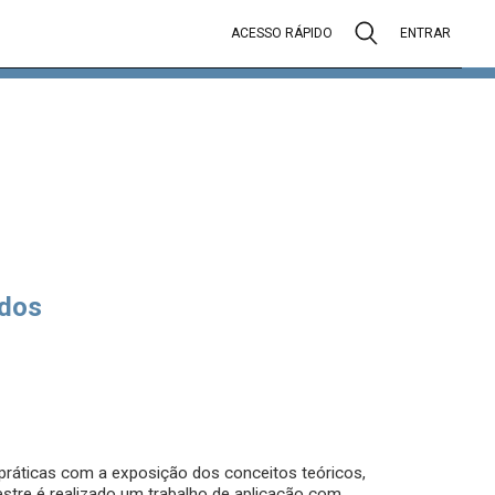
ACESSO RÁPIDO
ENTRAR
dos
práticas com a exposição dos conceitos teóricos,
estre é realizado um trabalho de aplicação com