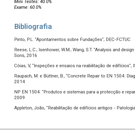
Mini Testes: 40.0%
Exame: 60.0%
Bibliografia
Pinto, P.L. "Apontamentos sobre Fundações", DEC-FCTUC
Reese, L.C.; Isenhower, W.M.; Wang, S.T. "Analysis and desig
Sons, 2016
Cóias, V, "Inspeções e ensaios na reabilitação de edifícios",
Raupach, M. e Büttner, B., "Concrete Repair to EN 1504: Diag
2014
NP EN 1504. "Produtos e sistemas para a protecção e repar
2009
Appleton, João, "Reabilitação de edifícios antigos - Patologi