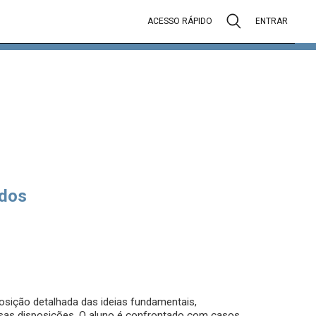
ACESSO RÁPIDO
ENTRAR
dos
posição detalhada das ideias fundamentais,
sas disposições. O aluno é confrontado com casos