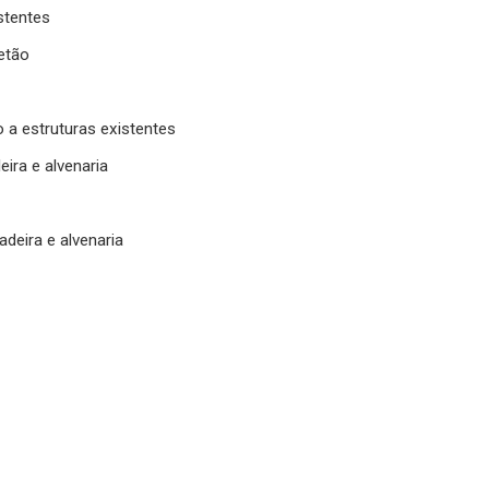
stentes
betão
o a estruturas existentes
ira e alvenaria
deira e alvenaria