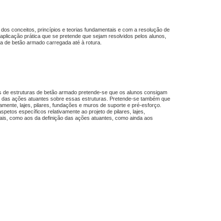
 dos conceitos, princípios e teorias fundamentais e com a resolução de
aplicação prática que se pretende que sejam resolvidos pelos alunos,
ga de betão armado carregada até à rotura.
os de estruturas de betão armado pretende-se que os alunos consigam
l e das ações atuantes sobre essas estruturas. Pretende-se também que
ente, lajes, pilares, fundações e muros de suporte e pré-esforço.
petos específicos relativamente ao projeto de pilares, lajes,
iais, como aos da definição das ações atuantes, como ainda aos