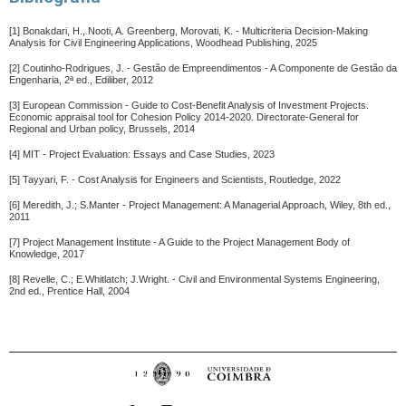
[1] Bonakdari, H., Nooti, A. Greenberg, Morovati, K. - Multicriteria Decision-Making
Analysis for Civil Engineering Applications, Woodhead Publishing, 2025
[2] Coutinho-Rodrigues, J. - Gestão de Empreendimentos - A Componente de Gestão da
Engenharia, 2ª ed., Ediliber, 2012
[3] European Commission - Guide to Cost-Benefit Analysis of Investment Projects.
Economic appraisal tool for Cohesion Policy 2014-2020. Directorate-General for
Regional and Urban policy, Brussels, 2014
[4] MIT - Project Evaluation: Essays and Case Studies, 2023
[5] Tayyari, F. - Cost Analysis for Engineers and Scientists, Routledge, 2022
[6] Meredith, J.; S.Manter - Project Management: A Managerial Approach, Wiley, 8th ed.,
2011
[7] Project Management Institute - A Guide to the Project Management Body of
Knowledge, 2017
[8] Revelle, C.; E.Whitlatch; J.Wright. - Civil and Environmental Systems Engineering,
2nd ed., Prentice Hall, 2004