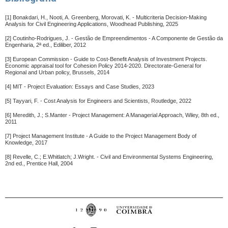
[1] Bonakdari, H., Nooti, A. Greenberg, Morovati, K. - Multicriteria Decision-Making
Analysis for Civil Engineering Applications, Woodhead Publishing, 2025
[2] Coutinho-Rodrigues, J. - Gestão de Empreendimentos - A Componente de Gestão da
Engenharia, 2ª ed., Ediliber, 2012
[3] European Commission - Guide to Cost-Benefit Analysis of Investment Projects.
Economic appraisal tool for Cohesion Policy 2014-2020. Directorate-General for
Regional and Urban policy, Brussels, 2014
[4] MIT - Project Evaluation: Essays and Case Studies, 2023
[5] Tayyari, F. - Cost Analysis for Engineers and Scientists, Routledge, 2022
[6] Meredith, J.; S.Manter - Project Management: A Managerial Approach, Wiley, 8th ed.,
2011
[7] Project Management Institute - A Guide to the Project Management Body of
Knowledge, 2017
[8] Revelle, C.; E.Whitlatch; J.Wright. - Civil and Environmental Systems Engineering,
2nd ed., Prentice Hall, 2004