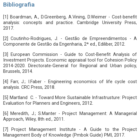
Bibliografia
[1] Boardman, A., D.Greenberg, A.Vining, D.Weimer - Cost-benefit
analysis: concepts and practice. Cambridge University Press,
2017.
[2] Coutinho-Rodrigues, J. - Gestão de Empreendimentos - A
Componente de Gestão da Engenharia, 2ª ed., Ediliber, 2012.
[3] European Commission - Guide to Cost-Benefit Analysis of
Investment Projects. Economic appraisal tool for Cohesion Policy
2014-2020. Directorate-General for Regional and Urban policy,
Brussels, 2014.
[4] Farr, J.; I.Faber - Engineering economics of life cycle cost
analysis. CRC Press, 2018.
[5] Martland C. - Toward More Sustainable Infrastrusture: Project
Evaluation for Planners and Engineers, 2012.
[6] Meredith, J.; S.Manter - Project Management: A Managerial
Approach, Wiley, 8th ed., 2011.
[7] Project Management Institute - A Guide to the Project
Management Body of Knowledge (Pmbok Guide) PMI, 2017.