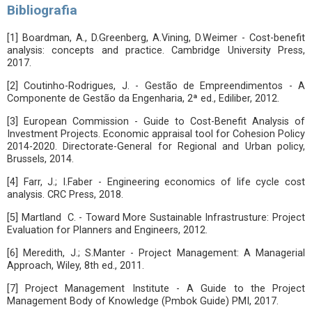
Bibliografia
[1] Boardman, A., D.Greenberg, A.Vining, D.Weimer - Cost-benefit
analysis: concepts and practice. Cambridge University Press,
2017.
[2] Coutinho-Rodrigues, J. - Gestão de Empreendimentos - A
Componente de Gestão da Engenharia, 2ª ed., Ediliber, 2012.
[3] European Commission - Guide to Cost-Benefit Analysis of
Investment Projects. Economic appraisal tool for Cohesion Policy
2014-2020. Directorate-General for Regional and Urban policy,
Brussels, 2014.
[4] Farr, J.; I.Faber - Engineering economics of life cycle cost
analysis. CRC Press, 2018.
[5] Martland C. - Toward More Sustainable Infrastrusture: Project
Evaluation for Planners and Engineers, 2012.
[6] Meredith, J.; S.Manter - Project Management: A Managerial
Approach, Wiley, 8th ed., 2011.
[7] Project Management Institute - A Guide to the Project
Management Body of Knowledge (Pmbok Guide) PMI, 2017.