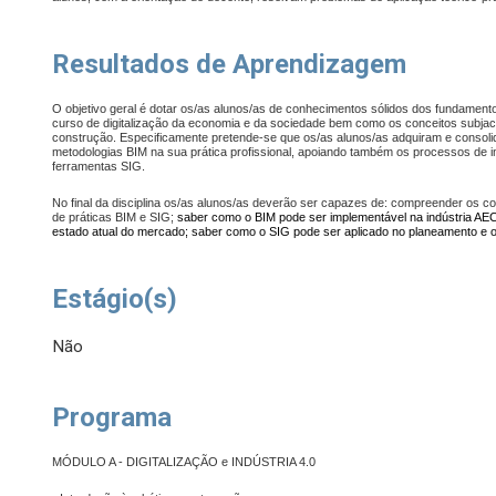
Resultados de Aprendizagem
O objetivo geral é dotar os/as alunos/as de conhecimentos sólidos dos fundamen
curso de digitalização da economia e da sociedade bem como os conceitos subjac
construção. Especificamente pretende-se que os/as alunos/as adquiram e consol
metodologias BIM na sua prática profissional, apoiando também os processos d
ferramentas SIG.
No final da disciplina os/as alunos/as deverão ser capazes de: compreender os con
de práticas BIM e SIG;
saber como o BIM pode ser implementável na indústria AEC
estado atual do mercado; saber como o SIG pode ser aplicado no planeamento e or
Estágio(s)
Não
Programa
MÓDULO A - DIGITALIZAÇÃO e INDÚSTRIA 4.0