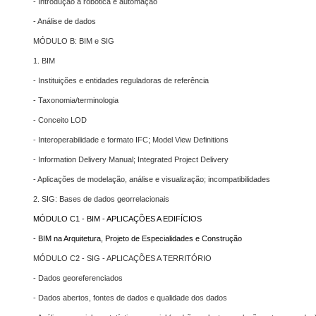
- Introdução à robótica e automação
- Análise de dados
MÓDULO B: BIM e SIG
1. BIM
- Instituições e entidades reguladoras de referência
- Taxonomia/terminologia
- Conceito LOD
- Interoperabilidade e formato IFC; Model View Definitions
- Information Delivery Manual; Integrated Project Delivery
- Aplicações de modelação, análise e visualização; incompatibilidades
2. SIG: Bases de dados georrelacionais
MÓDULO C1 - BIM - APLICAÇÕES A EDIFÍCIOS
- BIM na Arquitetura, Projeto de Especialidades e Construção
MÓDULO C2 - SIG - APLICAÇÕES A TERRITÓRIO
- Dados georeferenciados
- Dados abertos, fontes de dados e qualidade dos dados