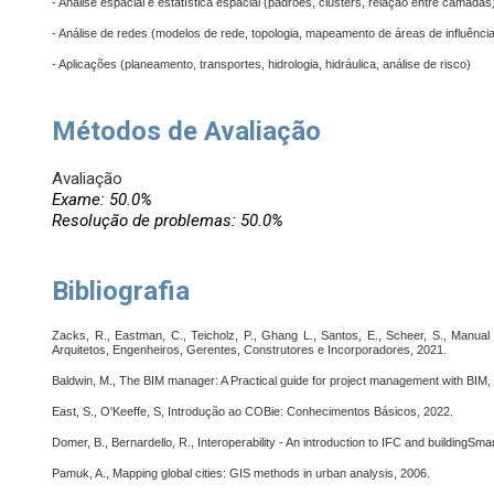
- Análise espacial e estatística espacial (padrões, clusters, relação entre camadas
- Análise de redes (modelos de rede, topologia, mapeamento de áreas de influênci
- Aplicações (planeamento, transportes, hidrologia, hidráulica, análise de risco)
Métodos de Avaliação
Avaliação
Exame: 50.0%
Resolução de problemas: 50.0%
Bibliografia
Zacks, R., Eastman, C., Teicholz, P., Ghang L., Santos, E., Scheer, S., Man
Arquitetos, Engenheiros, Gerentes, Construtores e Incorporadores, 2021.
Baldwin, M., The BIM manager: A Practical guide for project management with BIM,
East, S., O'Keeffe, S, Introdução ao COBie: Conhecimentos Básicos, 2022.
Domer, B., Bernardello, R., Interoperability - An introduction to IFC and buildingSma
Pamuk, A., Mapping global cities: GIS methods in urban analysis, 2006.