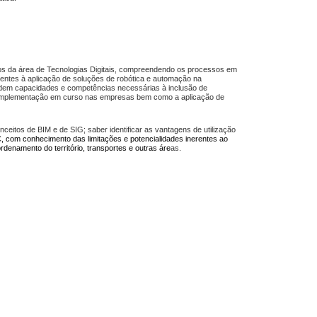
tos da área de Tecnologias Digitais, compreendendo os processos em
entes à aplicação de soluções de robótica e automação na
idem capacidades e competências necessárias à inclusão de
e implementação em curso nas empresas bem como a aplicação de
ceitos de BIM e de SIG; saber identificar as vantagens de utilização
, com conhecimento das limitações e potencialidades inerentes ao
denamento do território, transportes e outras áre
as.