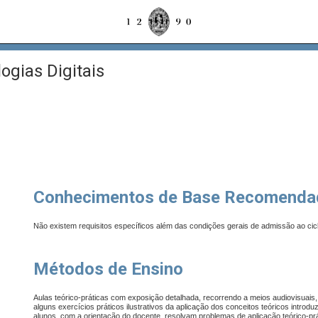
ogias Digitais
Conhecimentos de Base Recomenda
Não existem requisitos específicos além das condições gerais de admissão ao cic
Métodos de Ensino
Aulas teórico-práticas com exposição detalhada, recorrendo a meios audiovisuais,
alguns exercícios práticos ilustrativos da aplicação dos conceitos teóricos intr
alunos, com a orientação do docente, resolvam problemas de aplicação teórico-prá