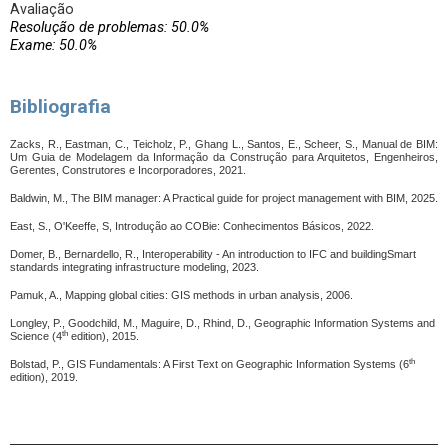
Avaliação
Resolução de problemas: 50.0%
Exame: 50.0%
Bibliografia
Zacks, R., Eastman, C., Teicholz, P., Ghang L., Santos, E., Scheer, S., Manual de BIM:
Um Guia de Modelagem da Informação da Construção para Arquitetos, Engenheiros,
Gerentes, Construtores e Incorporadores, 2021.
Baldwin, M., The BIM manager: A Practical guide for project management with BIM, 2025.
East, S., O'Keeffe, S, Introdução ao COBie: Conhecimentos Básicos, 2022.
Domer, B., Bernardello, R., Interoperability - An introduction to IFC and buildingSmart
standards integrating infrastructure modeling, 2023.
Pamuk, A., Mapping global cities: GIS methods in urban analysis, 2006.
Longley, P., Goodchild, M., Maguire, D., Rhind, D., Geographic Information Systems and
th
Science (4
edition), 2015.
th
Bolstad, P., GIS Fundamentals: A First Text on Geographic Information Systems (6
edition), 2019.