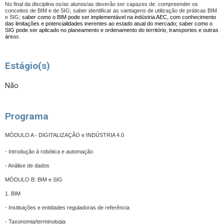
No final da disciplina os/as alunos/as deverão ser capazes de: compreender os
conceitos de BIM e de SIG; saber identificar as vantagens de utilização de práticas BIM
e SIG;
saber como o BIM pode ser implementável na indústria AEC, com conhecimento
das limitações e potencialidades inerentes ao estado atual do mercado; saber como o
SIG pode ser aplicado no planeamento e ordenamento do território, transportes e outras
áre
as.
Estágio(s)
Não
Programa
MÓDULO A - DIGITALIZAÇÃO e INDÚSTRIA 4.0
- Introdução à robótica e automação
- Análise de dados
MÓDULO B: BIM e SIG
1. BIM
- Instituições e entidades reguladoras de referência
- Taxonomia/terminologia