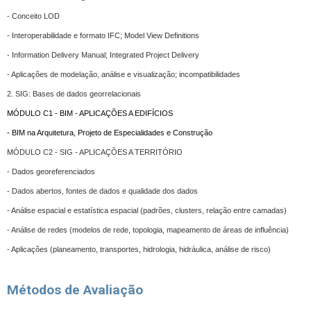
- Conceito LOD
- Interoperabilidade e formato IFC; Model View Definitions
- Information Delivery Manual; Integrated Project Delivery
- Aplicações de modelação, análise e visualização; incompatibilidades
2. SIG: Bases de dados georrelacionais
MÓDULO C1 - BIM - APLICAÇÕES A EDIFÍCIOS
- BIM na Arquitetura, Projeto de Especialidades e Construção
MÓDULO C2 - SIG - APLICAÇÕES A TERRITÓRIO
- Dados georeferenciados
- Dados abertos, fontes de dados e qualidade dos dados
- Análise espacial e estatística espacial (padrões, clusters, relação entre camadas)
- Análise de redes (modelos de rede, topologia, mapeamento de áreas de influência)
- Aplicações (planeamento, transportes, hidrologia, hidráulica, análise de risco)
Métodos de Avaliação