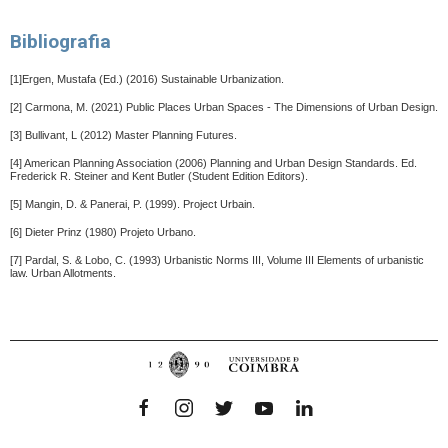
Bibliografia
[1]Ergen, Mustafa (Ed.) (2016) Sustainable Urbanization.
[2] Carmona, M. (2021) Public Places Urban Spaces - The Dimensions of Urban Design.
[3] Bullivant, L (2012) Master Planning Futures.
[4] American Planning Association (2006) Planning and Urban Design Standards. Ed.
Frederick R. Steiner and Kent Butler (Student Edition Editors).
[5] Mangin, D. & Panerai, P. (1999). Project Urbain.
[6] Dieter Prinz (1980) Projeto Urbano.
[7] Pardal, S. & Lobo, C. (1993) Urbanistic Norms III, Volume III Elements of urbanistic
law. Urban Allotments
.