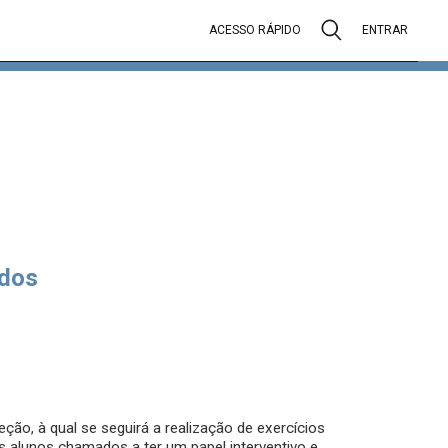
ACESSO RÁPIDO
ENTRAR
dos
ção, à qual se seguirá a realização de exercícios
os alunos chamados a ter um papel interventivo e