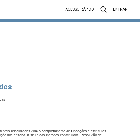
ACESSO RÁPIDO
ENTRAR
dos
cas.
damentais relacionadas com o comportamento de fundações e estruturas
ção dos ensaios in-situ e aos métodos construtivos. Resolução de