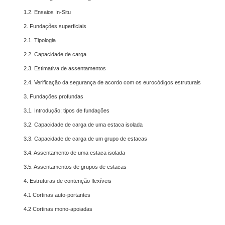
1.2. Ensaios In-Situ
2. Fundações superficiais
2.1. Tipologia
2.2. Capacidade de carga
2.3. Estimativa de assentamentos
2.4. Verificação da segurança de acordo com os eurocódigos estruturais
3. Fundações profundas
3.1. Introdução; tipos de fundações
3.2. Capacidade de carga de uma estaca isolada
3.3. Capacidade de carga de um grupo de estacas
3.4. Assentamento de uma estaca isolada
3.5. Assentamentos de grupos de estacas
4. Estruturas de contenção flexíveis
4.1 Cortinas auto-portantes
4.2 Cortinas mono-apoiadas