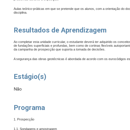
Aulas teórico-práticas em que se pretende que os alunos, com a orientação do do
disciplina.
Resultados de Aprendizagem
Ao completar esta unidade curricular,
o estudante deverá ter adquirido os concei
de fundações superficiais e profundas, bem como de cortinas flexíveis autoportant
da campanha de prospecção que suporta a tomada de decisões.
A segurança das obras geotécnicas é abordada de acordo com os eurocódigos est
Estágio(s)
Não
Programa
1.
Prospecção
1.1. Sondagens e amostragem