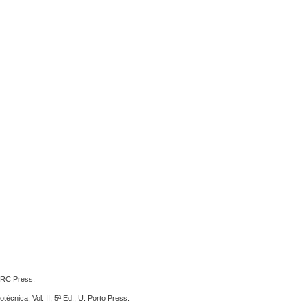
 CRC Press.
otécnica, Vol.
II, 5ª Ed., U. Porto Press.