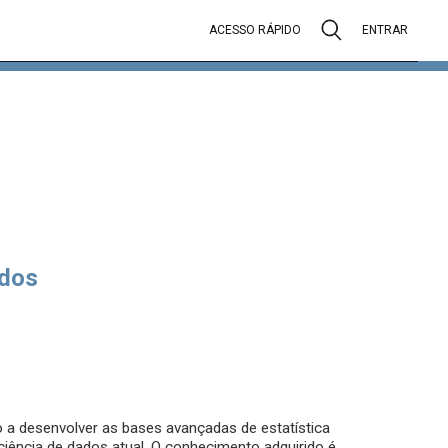
ACESSO RÁPIDO
ENTRAR
dos
a desenvolver as bases avançadas de estatística
iência de dados atual. O conhecimento adquirido é