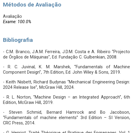
Métodos de Avaliação
Avaliação
Exame: 100.0%
Bibliografia
- C.M. Branco, J.A.M. Ferreira, J.D.M. Costa e A. Ribeiro “Projecto
de Órgãos de Máquinas”, Ed. Fundação C. Gulbenkian, 2008.
- R. C. Juvinal, K. M. Marshek, “Fundamentals of Machine
Component Design”, 7th Edition, Ed. John Wiley & Sons, 2019.
- Keith Nisbett, Richard Budynas “Mechanical Engineering Design:
2024 Release Ise”, McGraw Hill, 2024.
- R. L. Norton, “Machine Design – an Integrated Approach”, 6th
Edition, McGraw Hill, 2019.
- Steven Schmid, Bernard Hamrock and Bo Jacobson,
“Fundamentals of machine elements” 3rd Edition – SI Version,
CRC Press, 2014.
- G. Henriot, Traité Théorique et Pratique des Engrenages, Vol. 1