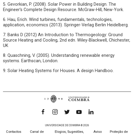
5. Gevorkian, P. (2008). Solar Power in Building Design. The
Engineer’s Complete Design Resource. McGraw-Hill, New-York.
6. Hau, Erich. Wind turbines, fundamentals, technologies,
application, economics (2013). Springer-Verlag Berlin Heidelberg.
7. Banks D (2012) An Introduction to Thermogeology: Ground
Source Heating and Cooling, 2nd edn. Wiley-Blackwell, Chichester,
UK
8. Quaschning, V. (2005). Understanding renewable energy
systems. Earthscan, London.
9. Solar Heating Systems for Houses. A design Handboo.
UNIVERSIDADE DE COIMBRA © 2026
Contactos
Canal de
Elogios, Sugestões,
Aviso
Proteção de