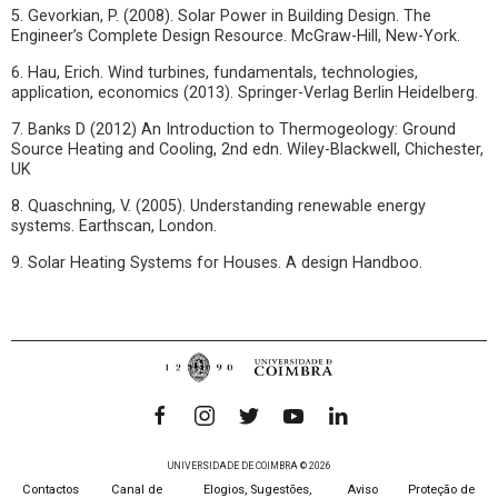
5. Gevorkian, P. (2008). Solar Power in Building Design. The
Engineer’s Complete Design Resource. McGraw-Hill, New-York.
6. Hau, Erich. Wind turbines, fundamentals, technologies,
application, economics (2013). Springer-Verlag Berlin Heidelberg.
7. Banks D (2012) An Introduction to Thermogeology: Ground
Source Heating and Cooling, 2nd edn. Wiley-Blackwell, Chichester,
UK
8. Quaschning, V. (2005). Understanding renewable energy
systems. Earthscan, London.
9. Solar Heating Systems for Houses. A design Handboo.
UNIVERSIDADE DE COIMBRA © 2026
Contactos
Canal de
Elogios, Sugestões,
Aviso
Proteção de