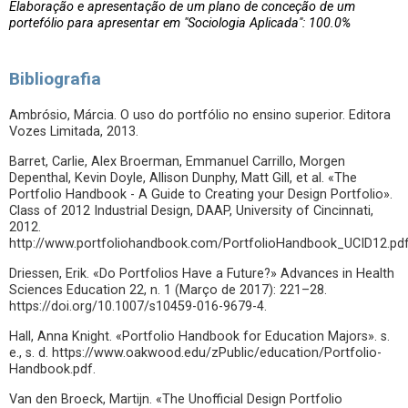
Elaboração e apresentação de um plano de conceção de um
portefólio para apresentar em "Sociologia Aplicada": 100.0%
Bibliografia
Ambrósio, Márcia. O uso do portfólio no ensino superior. Editora
Vozes Limitada, 2013.
Barret, Carlie, Alex Broerman, Emmanuel Carrillo, Morgen
Depenthal, Kevin Doyle, Allison Dunphy, Matt Gill, et al. «The
Portfolio Handbook - A Guide to Creating your Design Portfolio».
Class of 2012 Industrial Design, DAAP, University of Cincinnati,
2012.
http://www.portfoliohandbook.com/PortfolioHandbook_UCID12.pdf
Driessen, Erik. «Do Portfolios Have a Future?» Advances in Health
Sciences Education 22, n. 1 (Março de 2017): 221–28.
https://doi.org/10.1007/s10459-016-9679-4.
Hall, Anna Knight. «Portfolio Handbook for Education Majors». s.
e., s. d. https://www.oakwood.edu/zPublic/education/Portfolio-
Handbook.pdf.
Van den Broeck, Martijn. «The Unofficial Design Portfolio