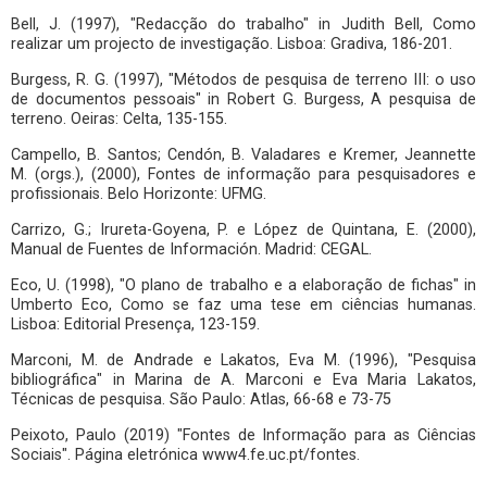
Bell, J. (1997), "Redacção do trabalho" in Judith Bell, Como
realizar um projecto de investigação. Lisboa: Gradiva, 186-201.
Burgess, R. G. (1997), "Métodos de pesquisa de terreno III: o uso
de documentos pessoais" in Robert G. Burgess, A pesquisa de
terreno. Oeiras: Celta, 135-155.
Campello, B. Santos; Cendón, B. Valadares e Kremer, Jeannette
M. (orgs.), (2000), Fontes de informação para pesquisadores e
profissionais. Belo Horizonte: UFMG.
Carrizo, G.; Irureta-Goyena, P. e López de Quintana, E. (2000),
Manual de Fuentes de Información. Madrid: CEGAL.
Eco, U. (1998), "O plano de trabalho e a elaboração de fichas" in
Umberto Eco, Como se faz uma tese em ciências humanas.
Lisboa: Editorial Presença, 123-159.
Marconi, M. de Andrade e Lakatos, Eva M. (1996), "Pesquisa
bibliográfica" in Marina de A. Marconi e Eva Maria Lakatos,
Técnicas de pesquisa. São Paulo: Atlas, 66-68 e 73-75
Peixoto, Paulo (2019) "Fontes de Informação para as Ciências
Sociais". Página eletrónica www4.fe.uc.pt/fontes.