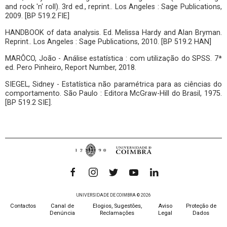
and rock 'n' roll). 3rd ed., reprint.. Los Angeles : Sage Publications,
2009. [BP 519.2 FIE]
HANDBOOK of data analysis. Ed. Melissa Hardy and Alan Bryman.
Reprint.. Los Angeles : Sage Publications, 2010. [BP 519.2 HAN]
MARÔCO, João - Análise estatística : com utilização do SPSS. 7ª
ed. Pero Pinheiro, Report Number, 2018.
SIEGEL, Sidney - Estatística não paramétrica para as ciências do
comportamento. São Paulo : Editora McGraw-Hill do Brasil, 1975.
[BP 519.2 SIE].
UNIVERSIDADE DE COIMBRA © 2026
Contactos
Canal de
Elogios, Sugestões,
Aviso
Proteção de
Denúncia
Reclamações
Legal
Dados