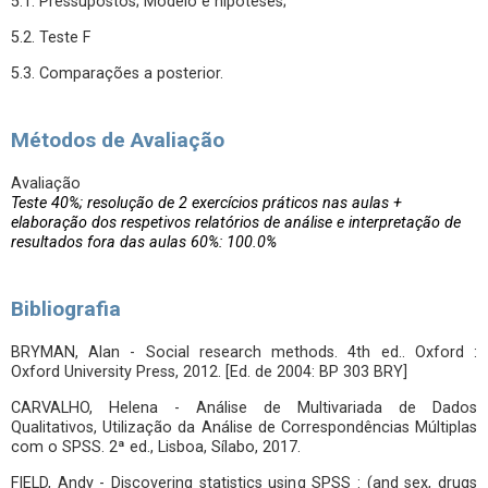
5.1. Pressupostos; Modelo e hipóteses;
5.2. Teste F
5.3. Comparações a posterior.
Métodos de Avaliação
Avaliação
Teste 40%; resolução de 2 exercícios práticos nas aulas +
elaboração dos respetivos relatórios de análise e interpretação de
resultados fora das aulas 60%: 100.0%
Bibliografia
BRYMAN, Alan - Social research methods. 4th ed.. Oxford :
Oxford University Press, 2012. [Ed. de 2004: BP 303 BRY]
CARVALHO, Helena - Análise de Multivariada de Dados
Qualitativos, Utilização da Análise de Correspondências Múltiplas
com o SPSS. 2ª ed., Lisboa, Sílabo, 2017.
FIELD, Andy - Discovering statistics using SPSS : (and sex, drugs