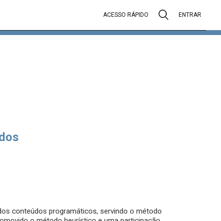
ACESSO RÁPIDO
ENTRAR
dos
 dos conteúdos programáticos, servindo o método
romovido o método heurístico e uma participação