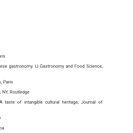
ris
guese gastronomy. IJ Gastronomy and Food Science,
, Paris
, NY, Routledge
aste of intangible cultural heritage, Journal of
y
boa