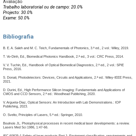
Avaliação
Trabalho laboratorial ou de campo: 20.0%
Projecto: 30.0%
Exame: 50.0%
Bibliografia
B. E. A. Saleh and M. C. Teich, Fundamentals of Photonics, 3.ª ed., 2 vol.: Wiley, 2019.
T. Vo-Dinh, Ed., Biomedical Photonics Handbook, 2.ª ed., 3 vol.: CRC Press, 2014.
V. V. Tuchin, Ed., Handbook of Optical Biomedical Diagnostics, 2.ª ed., 2 vol.: SPIE
Press, 2016.
S. Donati, Photodetectors: Devices, Circuits and Applications, 2.ª ed.: Wiley-IEEE Press,
2021.
D. Durini, Ed., High Performance Silicon Imaging: Fundamentals and Applications of
CMOS and CCD Sensors, 2.ª ed.: Woodhead Publishing, 2020.
V. Argueta-Diaz, Optical Sensors: An Introduction with Lab Demonstrations.: IOP
Publishing, 2023.
O. Svelto, Principles of Lasers, 5.ª ed.: Springer, 2010.
Boulnois JL. Photophysical processes in recent medical laser developments: a review.
Lasers Med Sci 1986, 1:47-66.
IEC 60825-1 Safety of laser products Part 1: Equipment classification. requirements and