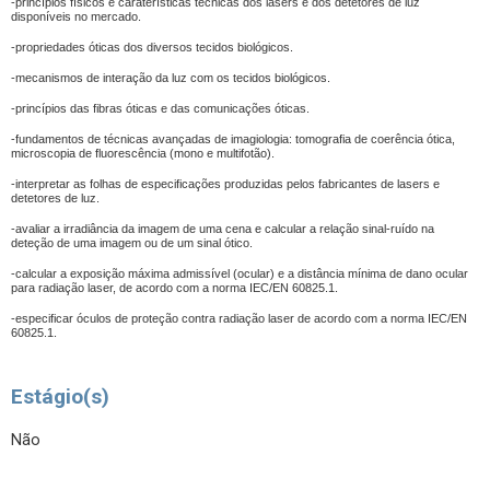
-princípios físicos e caraterísticas técnicas dos lasers e dos detetores de luz
disponíveis no mercado.
-propriedades óticas dos diversos tecidos biológicos.
-mecanismos de interação da luz com os tecidos biológicos.
-princípios das fibras óticas e das comunicações óticas.
-fundamentos de técnicas avançadas de imagiologia: tomografia de coerência ótica,
microscopia de fluorescência (mono e multifotão).
-interpretar as folhas de especificações produzidas pelos fabricantes de lasers e
detetores de luz.
-avaliar a irradiância da imagem de uma cena e calcular a relação sinal-ruído na
deteção de uma imagem ou de um sinal ótico.
-calcular a exposição máxima admissível (ocular) e a distância mínima de dano ocular
para radiação laser, de acordo com a norma IEC/EN 60825.1.
-especificar óculos de proteção contra radiação laser de acordo com a norma IEC/EN
60825.1.
Estágio(s)
Não