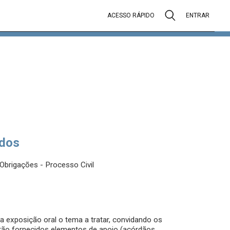
ACESSO RÁPIDO
ENTRAR
dos
s Obrigações - Processo Civil
 exposição oral o tema a tratar, convidando os
erão fornecidos elementos de apoio (acórdãos,