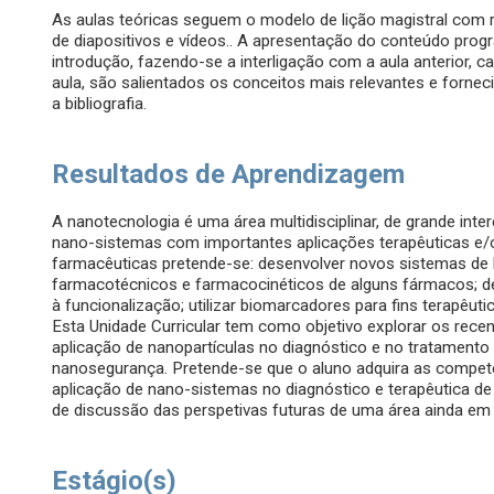
As aulas teóricas seguem o modelo de lição magistral com
de diapositivos e vídeos.. A apresentação do conteúdo pro
introdução, fazendo-se a interligação com a aula anterior, ca
aula, são salientados os conceitos mais relevantes e fornec
a bibliografia.
Resultados de Aprendizagem
A nanotecnologia é uma área multidisciplinar, de grande int
nano-sistemas com importantes aplicações terapêuticas e/o
farmacêuticas pretende-se: desenvolver novos sistemas de l
farmacotécnicos e farmacocinéticos de alguns fármacos; d
à funcionalização; utilizar biomarcadores para fins terapêuti
Esta Unidade Curricular tem como objetivo explorar os rece
aplicação de nanopartículas no diagnóstico e no tratament
nanosegurança. Pretende-se que o aluno adquira as compet
aplicação de nano-sistemas no diagnóstico e terapêutica de
de discussão das perspetivas futuras de uma área ainda em
Estágio(s)