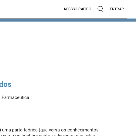
ACESSO RÁPIDO
ENTRAR
dos
a Farmacêutica I.
ui uma parte teórica (que versa os conhecimentos
que versa os conhecimentos adquiridos nas aulas