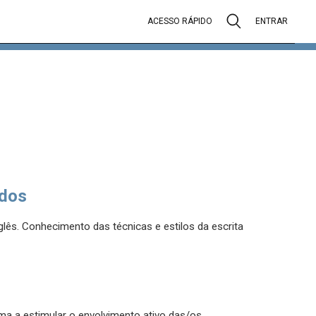
ACESSO RÁPIDO
ENTRAR
dos
glês. Conhecimento das técnicas e estilos da escrita
ma a estimular o envolvimento ativo das/os