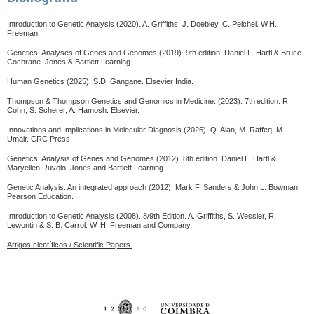
Introduction to Genetic Analysis (2020). A. Griffiths, J. Doebley, C. Peichel. W.H.
Freeman.
Genetics. Analyses of Genes and Genomes (2019). 9th edition. Daniel L. Hartl & Bruce
Cochrane. Jones & Bartlett Learning.
Human Genetics (2025). S.D. Gangane. Elsevier India.
Thompson & Thompson Genetics and Genomics in Medicine. (2023). 7th
edition.
R.
Cohn, S. Scherer, A. Hamosh.
Elsevier.
Innovations and Implications in Molecular Diagnosis (2026). Q. Alan, M. Raffeq, M.
Umair. CRC Press.
Genetics. Analysis of Genes and Genomes (2012). 8th edition. Daniel L. Hartl &
Maryellen Ruvolo. Jones and Bartlett Learning.
Genetic Analysis. An integrated approach (2012). Mark F. Sanders & John L. Bowman.
Pearson Education.
Introduction to Genetic Analysis (2008). 8/9th Edition. A. Griffiths, S. Wessler, R.
Lewontin & S. B. Carrol. W. H. Freeman and Company.
Artigos científicos / Scientific Papers.