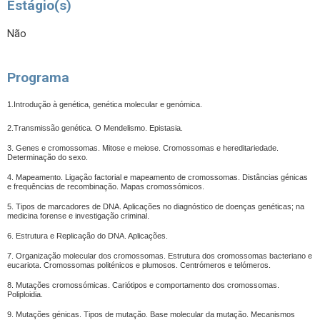
Estágio(s)
Não
Programa
1.Introdução à genética, genética molecular e genómica.
2.Transmissão genética. O Mendelismo. Epistasia.
3. Genes e cromossomas. Mitose e meiose. Cromossomas e hereditariedade.
Determinação do sexo.
4. Mapeamento. Ligação factorial e mapeamento de cromossomas. Distâncias génicas
e frequências de recombinação. Mapas cromossómicos.
5. Tipos de marcadores de DNA. Aplicações no diagnóstico de doenças genéticas; na
medicina forense e investigação criminal.
6. Estrutura e Replicação do DNA. Aplicações.
7. Organização molecular dos cromossomas. Estrutura dos cromossomas bacteriano e
eucariota. Cromossomas politénicos e plumosos. Centrómeros e telómeros.
8. Mutações cromossómicas. Cariótipos e comportamento dos cromossomas.
Poliploidia.
9. Mutações génicas. Tipos de mutação. Base molecular da mutação. Mecanismos