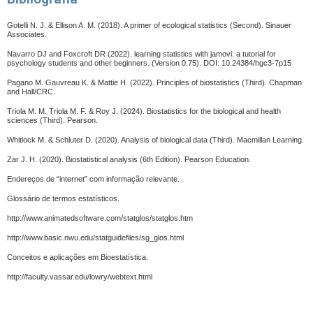
Gotelli N. J. & Ellison A. M. (2018). A primer of ecological statistics (Second). Sinauer
Associates.
Navarro DJ and Foxcroft DR (2022). learning statistics with jamovi: a tutorial for
psychology students and other beginners. (Version 0.75). DOI: 10.24384/hgc3-7p15
Pagano M. Gauvreau K. & Mattie H. (2022). Principles of biostatistics (Third). Chapman
and Hall/CRC.
Triola M. M. Triola M. F. & Roy J. (2024).
Biostatistics for the biological and health
sciences (Third). Pearson.
Whitlock M. & Schluter D. (2020). Analysis of biological data (Third). Macmillan Learning.
Zar J. H. (2020). Biostatistical analysis (6th Edition). Pearson Education.
Endereços de “internet” com informação relevante.
Glossário de termos estatísticos.
http://www.animatedsoftware.com/statglos/statglos.htm
http://www.basic.nwu.edu/statguidefiles/sg_glos.html
Conceitos e aplicações em Bioestatística.
http://faculty.vassar.edu/lowry/webtext.html