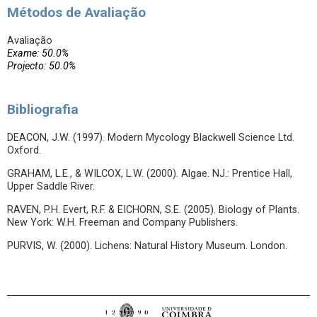
Métodos de Avaliação
Avaliação
Exame: 50.0%
Projecto: 50.0%
Bibliografia
DEACON, J.W. (1997). Modern Mycology Blackwell Science Ltd.
Oxford.
GRAHAM, L.E., & WILCOX, L.W. (2000). Algae. NJ.: Prentice Hall,
Upper Saddle River.
RAVEN, P.H. Evert, R.F. & EICHORN, S.E. (2005). Biology of Plants.
New York: W.H. Freeman and Company Publishers.
PURVIS, W. (2000). Lichens: Natural History Museum. London.