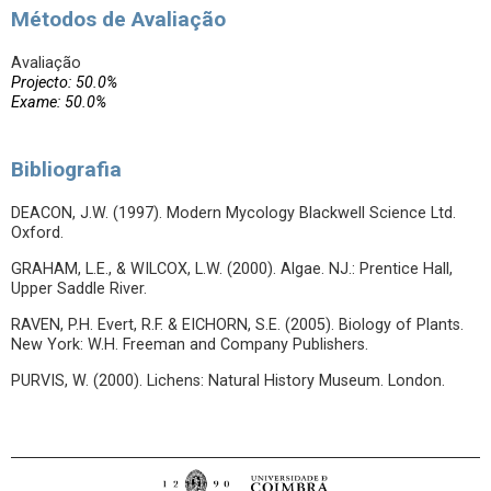
Métodos de Avaliação
Avaliação
Projecto: 50.0%
Exame: 50.0%
Bibliografia
DEACON, J.W. (1997). Modern Mycology Blackwell Science Ltd.
Oxford.
GRAHAM, L.E., & WILCOX, L.W. (2000). Algae. NJ.: Prentice Hall,
Upper Saddle River.
RAVEN, P.H. Evert, R.F. & EICHORN, S.E. (2005). Biology of Plants.
New York: W.H. Freeman and Company Publishers.
PURVIS, W. (2000). Lichens: Natural History Museum. London.