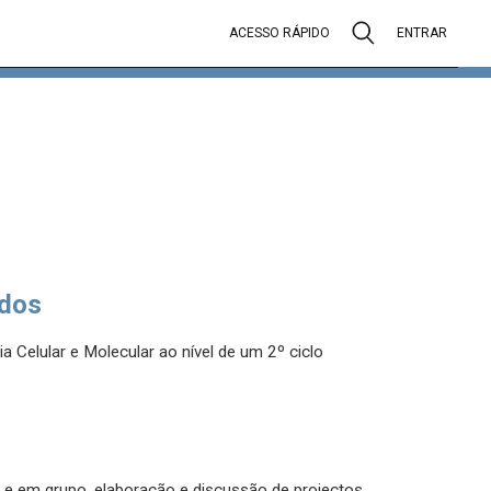
ACESSO RÁPIDO
ENTRAR
dos
a Celular e Molecular ao nível de um 2º ciclo
is e em grupo, elaboração e discussão de projectos