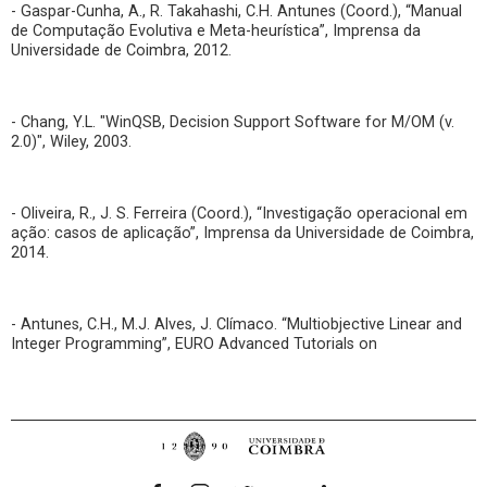
- Gaspar-Cunha, A., R. Takahashi, C.H. Antunes (Coord.), “Manual
de Computação Evolutiva e Meta-heurística”, Imprensa da
Universidade de Coimbra, 2012.
- Chang, Y.L. "WinQSB, Decision Support Software for M/OM (v.
2.0)", Wiley, 2003.
- Oliveira, R., J. S. Ferreira (Coord.), “Investigação operacional em
ação: casos de aplicação”, Imprensa da Universidade de Coimbra,
2014.
- Antunes, C.H., M.J. Alves, J. Clímaco. “Multiobjective Linear and
Integer Programming”, EURO Advanced Tutorials on