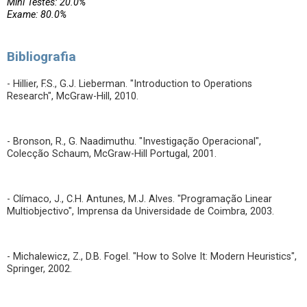
Mini Testes: 20.0%
Exame: 80.0%
Bibliografia
- Hillier, F.S., G.J. Lieberman. "Introduction to Operations
Research", McGraw-Hill, 2010.
- Bronson, R., G. Naadimuthu. "Investigação Operacional",
Colecção Schaum, McGraw-Hill Portugal, 2001.
- Clímaco, J., C.H. Antunes, M.J. Alves. "Programação Linear
Multiobjectivo", Imprensa da Universidade de Coimbra, 2003.
- Michalewicz, Z., D.B. Fogel. "How to Solve It: Modern Heuristics",
Springer, 2002.