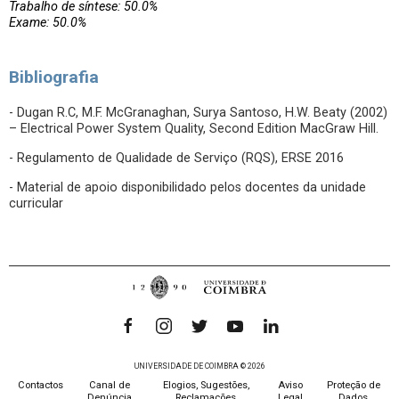
Trabalho de síntese: 50.0%
Exame: 50.0%
Bibliografia
- Dugan R.C, M.F. McGranaghan, Surya Santoso, H.W. Beaty (2002)
– Electrical Power System Quality, Second Edition MacGraw Hill.
- Regulamento de Qualidade de Serviço (RQS), ERSE 2016
- Material de apoio disponibilidado pelos docentes da unidade
curricular
UNIVERSIDADE DE COIMBRA © 2026
Contactos
Canal de
Elogios, Sugestões,
Aviso
Proteção de
Denúncia
Reclamações
Legal
Dados