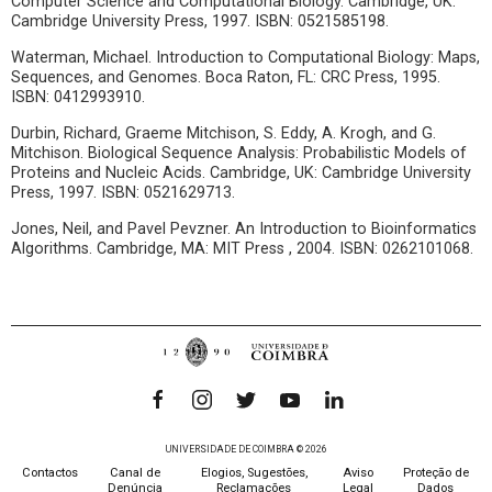
Computer Science and Computational Biology. Cambridge, UK:
Cambridge University Press, 1997. ISBN: 0521585198.
Waterman, Michael. Introduction to Computational Biology: Maps,
Sequences, and Genomes. Boca Raton, FL: CRC Press, 1995.
ISBN: 0412993910.
Durbin, Richard, Graeme Mitchison, S. Eddy, A. Krogh, and G.
Mitchison. Biological Sequence Analysis: Probabilistic Models of
Proteins and Nucleic Acids. Cambridge, UK: Cambridge University
Press, 1997. ISBN: 0521629713.
Jones, Neil, and Pavel Pevzner. An Introduction to Bioinformatics
Algorithms. Cambridge, MA: MIT Press , 2004. ISBN: 0262101068.
UNIVERSIDADE DE COIMBRA © 2026
Contactos
Canal de
Elogios, Sugestões,
Aviso
Proteção de
Denúncia
Reclamações
Legal
Dados