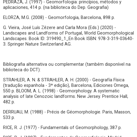
PEDRAZA, J. (1997) - Geomorfologia: princípios, métodos y
aplicaciones, 414 p. (na biblioteca do Dep. Geografia)
ELORZA, M.G. (2008) - Geomorfologia, Barcelona, 898 p.
G. Vieira, José Luís Zêzere and Carla Mora (Eds.) (2020) -
Landscapes and Landforms of Portugal, World Geomorphological
Landscapes. Book ID: 319490_1_En Book ISBN: 978-3-319-03640-
3. Springer Nature Switzerland AG.
Bibliografia alternativa ou complementar (também disponível na
biblioteca do DCT):
STRAHLER, A. N. & STRAHLER, A. H. (2000) - Geografía Física
(tradução espanhola - 3ª edição), Barcelona, Ediciones Omega,
550 p. BLOOM, A. L. (1998) - Geomorphology. A systematic
analysis of late Cenozoic landforms. New Jersey. Prentice Hall,
482 p.
DERRUAU, M. (1988) - Précis de Géomorphologie. Paris, Masson,
533 p.
RICE, R. J. (1977) - Fundamentals of Geomorphology, 387 p.