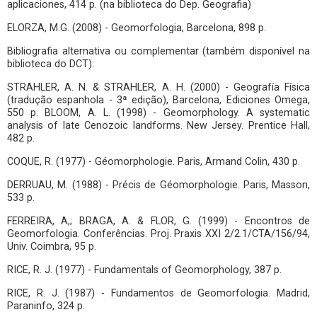
aplicaciones, 414 p. (na biblioteca do Dep. Geografia)
ELORZA, M.G. (2008) - Geomorfologia, Barcelona, 898 p.
Bibliografia alternativa ou complementar (também disponível na
biblioteca do DCT):
STRAHLER, A. N. & STRAHLER, A. H. (2000) - Geografía Física
(tradução espanhola - 3ª edição), Barcelona, Ediciones Omega,
550 p. BLOOM, A. L. (1998) - Geomorphology. A systematic
analysis of late Cenozoic landforms. New Jersey. Prentice Hall,
482 p.
COQUE, R. (1977) - Géomorphologie. Paris, Armand Colin, 430 p.
DERRUAU, M. (1988) - Précis de Géomorphologie. Paris, Masson,
533 p.
FERREIRA, A,; BRAGA, A. & FLOR, G. (1999) - Encontros de
Geomorfologia. Conferências. Proj. Praxis XXI 2/2.1/CTA/156/94,
Univ. Coimbra, 95 p.
RICE, R. J. (1977) - Fundamentals of Geomorphology, 387 p.
RICE, R. J. (1987) - Fundamentos de Geomorfologia. Madrid,
Paraninfo, 324 p.