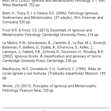
Best, M.G. (2002). Igneous and Metamorphic Petrology. 2
. edit.
Wiley-Blackwell, 752 pp.
Blatt, H., Tracy, R.J. e Owens, B.E. (2006). Petrology-Igneous,
Sedimentary and Metamorphic (3ª edição). W.H. Freeman and
Company, 530 pp.
Frost B.R. & Frost, C.D. (2013). Essentials of Igneous and
Metamorphic Petrology. Cambridge University Press, 314 pp.
Le Maitre, R.W., Streckeisen, A., Zanettin, B., Le Bas, M.J., Bonin,B.,
Bateman, P., Bellieni, G., Dudek, A., Efremova, S., Keller, J.,
Lameyre, J., Sabine, P.A., Schmid, R., Sorensen, H., Woolley, A.R.
(2002). Igneous Rocks. A classification and glossary of terms.
Cambridge Univesity Press, Cambridge, 236 pp.
MacKenzie, W.S.; Donaldson, C.H.; Guilford, C. (1996). Atlas de
rocas ígneas y sus texturas. (Tradução espanhola). Masson, 149
pp.
Winter, J.D. (2013). Principles of Igneous and Metamorphic
Petrology. Pearson New, 720 pp.