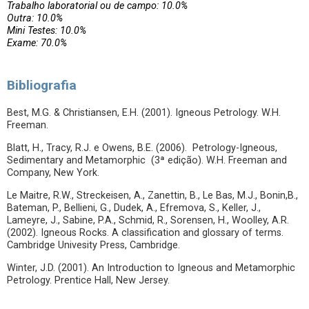
Trabalho laboratorial ou de campo: 10.0%
Outra: 10.0%
Mini Testes: 10.0%
Exame: 70.0%
Bibliografia
Best, M.G. & Christiansen, E.H. (2001). Igneous Petrology. W.H.
Freeman.
Blatt, H., Tracy, R.J. e Owens, B.E. (2006). Petrology-Igneous,
Sedimentary and Metamorphic (3ª edição). W.H. Freeman and
Company, New York.
Le Maitre, R.W., Streckeisen, A., Zanettin, B., Le Bas, M.J., Bonin,B.,
Bateman, P., Bellieni, G., Dudek, A., Efremova, S., Keller, J.,
Lameyre, J., Sabine, P.A., Schmid, R., Sorensen, H., Woolley, A.R.
(2002). Igneous Rocks. A classification and glossary of terms.
Cambridge Univesity Press, Cambridge.
Winter, J.D. (2001). An Introduction to Igneous and Metamorphic
Petrology. Prentice Hall, New Jersey.