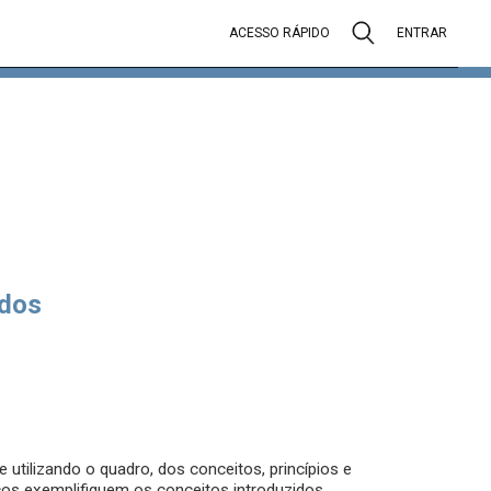
ACESSO RÁPIDO
ENTRAR
dos
 utilizando o quadro, dos conceitos, princípios e
cos exemplifiquem os conceitos introduzidos.