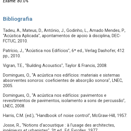
Exame: 80.0%
Bibliografia
Tadeu, A., Mateus, D., António, J., Godinho, L., Amado Mendes, P.,
"Acústica Aplicada", apontamentos de apoio à disciplina, DEC-
FCTUC, 2010.
Patrício, J., "Acústica nos Edifícios", 6ª ed., Verlag Dashofer, 412
pp., 2010.
Vigran, T.E., "Building Acoustics", Taylor & Francis, 2008.
Domingues, O., "A acústica nos edifícios: materiais e sistemas
absorventes sonoros: coeficientes de absorção sonora", LNEC,
2005.
Domingues, O., "A acústica nos edifícios: pavimentos e
revestimentos de pavimentos, isolamento a sons de percussão",
LNEC, 2008.
Harris, C.M. (ed.), "Handbook of noise control", McGraw-Hill, 1957.
Josse, R., "Notions d'acoustique : à l'usage des architectes,
ingénieurs et urbanistes", 3ª ed., Ed. Eyrolles, 1977.