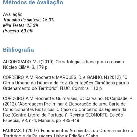
Métodos de Avaliação
Avaliação
Trabalho de síntese: 15.0%
Mini Testes: 25.0%
Projecto: 60.0%
Bibliografia
ALCOFORADO, M.J.(2010). Climatologia Urbana para o ensino.
Núcleo CliMA, 3, 179 p.
CORDEIRO, A.M. Rochette; MARQUES, D. e GANHO, N.(2012). “O
Clima Urbano da Figueira da Foz. Orientações Climáticas para o
Ordenamento do Território”. FLUC, Coimbra, 110 p.
CORDEIRO, A.M. Rochette; Guimarães, C.; Carvalho, G; Caridade, P.
(2012). “Abordagem Preliminar à Elaboração de uma Carta de
Condicionantes Biofísicas. O Caso do Concelho da Figueira da
Foz (Centro-Litoral de Portugal)”. Revista GEONORTE, Edição
Especial, V.3, nº4, Manaus, pp. 435-448.
FADIGAS, L.(2007). Fundamentos Ambientais do Ordenamento do
Território e da Paisagem. Lisboa: Edições Sílabo.