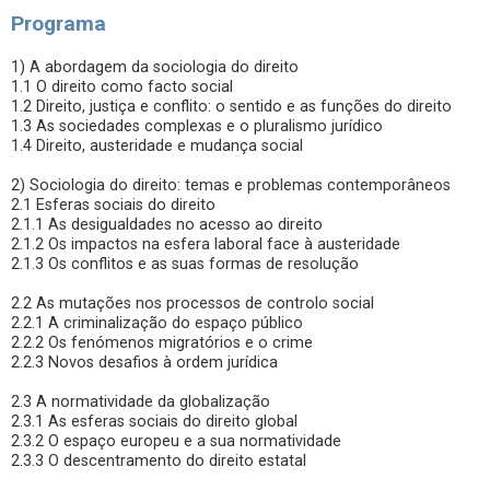
Programa
1) A abordagem da sociologia do direito
1.1 O direito como facto social
1.2 Direito, justiça e conflito: o sentido e as funções do direito
1.3 As sociedades complexas e o pluralismo jurídico
1.4 Direito, austeridade e mudança social
2) Sociologia do direito: temas e problemas contemporâneos
2.1 Esferas sociais do direito
2.1.1 As desigualdades no acesso ao direito
2.1.2 Os impactos na esfera laboral face à austeridade
2.1.3 Os conflitos e as suas formas de resolução
2.2 As mutações nos processos de controlo social
2.2.1 A criminalização do espaço público
2.2.2 Os fenómenos migratórios e o crime
2.2.3 Novos desafios à ordem jurídica
2.3 A normatividade da globalização
2.3.1 As esferas sociais do direito global
2.3.2 O espaço europeu e a sua normatividade
2.3.3 O descentramento do direito estatal